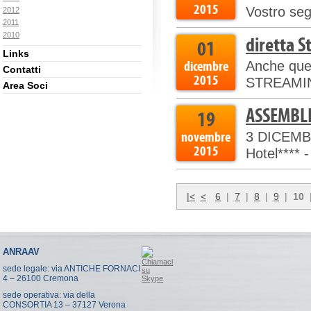
2015
Vostro segr
2012
2011
2010
diretta 
01
Links
dicembre
Anche ques
Contatti
2015
STREAMING
Area Soci
ASSEMBL
19
novembre
3 DICEMBRE
2015
Hotel**** 
|<
<
6
|
7
|
8
|
9
|
10
ANRAAV
sede legale: via ANTICHE FORNACI
4 – 26100 Cremona
sede operativa: via della
CONSORTIA 13 – 37127 Verona