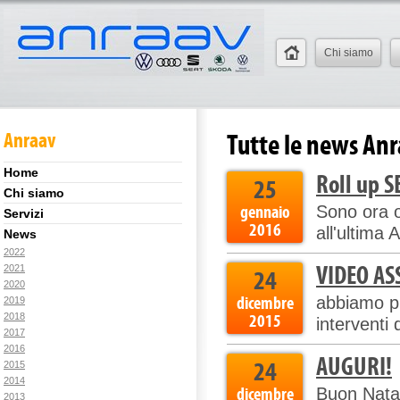
Chi siamo
Anraav
Tutte le news An
Home
Roll up S
25
Chi siamo
gennaio
Sono ora o
Servizi
2016
all'ultima
News
2022
VIDEO A
2021
24
2020
dicembre
abbiamo pu
2019
2015
2018
interventi
2017
2016
AUGURI!
24
2015
2014
dicembre
Buon Natal
2013