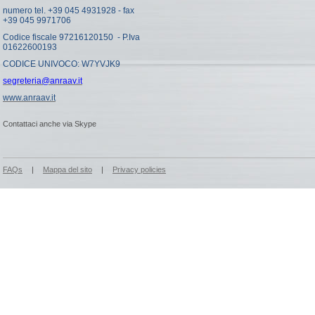
numero tel. +39 045 4931928 - fax
+39 045 9971706
Codice fiscale 97216120150 - P.Iva
01622600193
CODICE UNIVOCO: W7YVJK9
segreteria@anraav.it
www.anraav.it
Contattaci anche via Skype
FAQs
|
Mappa del sito
|
Privacy policies