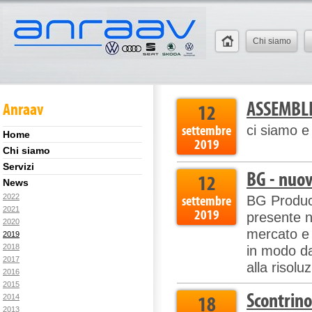
Chi siamo
ASSEMBLE
Anraav
12
settembre
ci siamo 
Home
2019
Chi siamo
Servizi
BG - nuo
12
News
2022
settembre
BG Product
2021
2019
presente n
2020
mercato e 
2019
2018
in modo da
2017
alla risolu
2016
2015
Scontrino
18
2014
2013