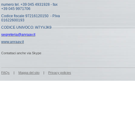
numero tel. +39 045 4931928 - fax
+39 045 9971706
Codice fiscale 97216120150 - P.Iva
01622600193
CODICE UNIVOCO: W7YVJK9
segreteria@anraav.it
www.anraav.it
Contattaci anche via Skype
FAQs
|
Mappa del sito
|
Privacy policies