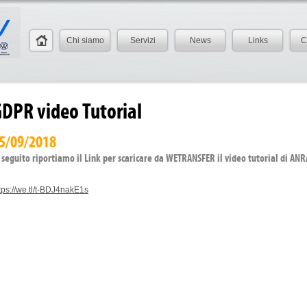
Chi siamo
Servizi
News
Links
C
DPR video Tutorial
5/09/2018
 seguito riportiamo il Link per scaricare da WETRANSFER il video tutorial di ANR
tps://we.tl/t-BDJ4nakE1s