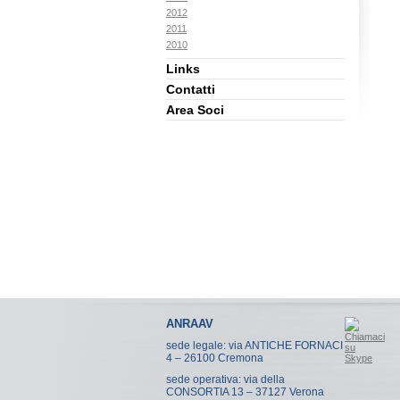
2012
2011
2010
Links
Contatti
Area Soci
ANRAAV
sede legale: via ANTICHE FORNACI
4 – 26100 Cremona
sede operativa: via della
CONSORTIA 13 – 37127 Verona