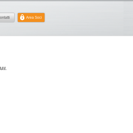
ontatti
Area Soci
AAV.